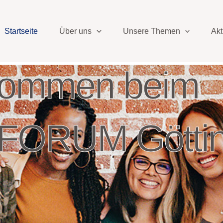
Startseite
Über uns
Unsere Themen
Akt
kommen beim
ORUM Götti